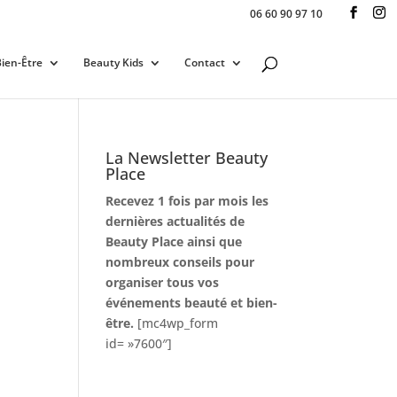
06 60 90 97 10
ien-Être
Beauty Kids
Contact
La Newsletter Beauty
Place
Recevez 1 fois par mois les
dernières actualités de
Beauty Place ainsi que
nombreux conseils pour
organiser tous vos
événements beauté et bien-
être.
[mc4wp_form
id= »7600″]